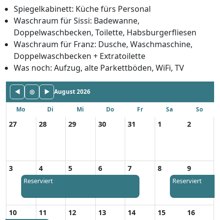
Spiegelkabinett: Küche fürs Personal
Waschraum für Sissi: Badewanne,
Doppelwaschbecken, Toilette, Habsburgerfliesen
Waschraum für Franz: Dusche, Waschmaschine,
Doppelwaschbecken + Extratoilette
Was noch: Aufzug, alte Parkettböden, WiFi, TV
◀
◎
▶
August 2026
Mo
Di
Mi
Do
Fr
Sa
So
27
28
29
30
31
1
2
3
4
5
6
7
8
9
Reserviert
Reserviert
10
11
12
13
14
15
16