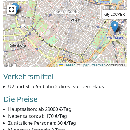
city LOCKER
city LOCKER
city LOCKER
city LOCKER
Leaflet
|
©
OpenStreetMap
contributors
Verkehrsmittel
U2 und Straßenbahn 2 direkt vor dem Haus
Die Preise
Hauptsaison: ab 29000 €/Tag
Nebensaison: ab 170 €/Tag
Zusätzliche Personen: 30 €/Tag
Mindestaufenthalt: 2 Tage.