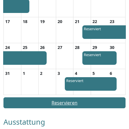
17
18
19
20
21
22
23
Reserviert
24
25
26
27
28
29
30
Reserviert
31
1
2
3
4
5
6
Reserviert
Reservieren
Ausstattung